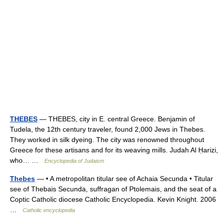
THEBES
— THEBES, city in E. central Greece. Benjamin of
Tudela, the 12th century traveler, found 2,000 Jews in Thebes.
They worked in silk dyeing. The city was renowned throughout
Greece for these artisans and for its weaving mills. Judah Al Ḥarizi,
who… …
Encyclopedia of Judaism
Thebes
— • A metropolitan titular see of Achaia Secunda • Titular
see of Thebais Secunda, suffragan of Ptolemais, and the seat of a
Coptic Catholic diocese Catholic Encyclopedia. Kevin Knight. 2006
…
Catholic encyclopedia