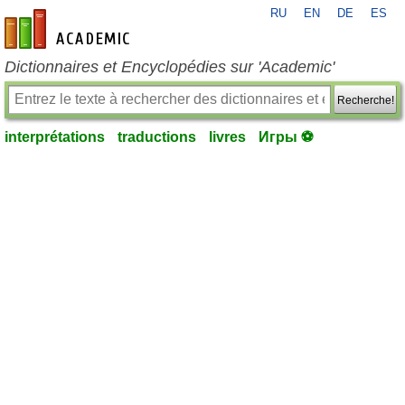
RU
EN
DE
ES
fr-academic.com
Dictionnaires et Encyclopédies sur 'Academic'
Recherche!
interprétations
traductions
livres
Игры ⚽