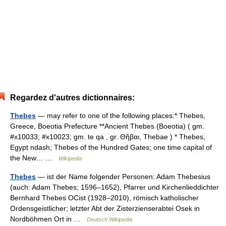
Regardez d'autres dictionnaires:
Thebes
— may refer to one of the following places:* Thebes,
Greece, Boeotia Prefecture **Ancient Thebes (Boeotia) ( gm.
#x10033; #x10023; gm. te qa , gr. Θῆβαι, Thebae ) * Thebes,
Egypt ndash; Thebes of the Hundred Gates; one time capital of
the New… …
Wikipedia
Thebes
— ist der Name folgender Personen: Adam Thebesius
(auch: Adam Thebes; 1596–1652), Pfarrer und Kirchenlieddichter
Bernhard Thebes OCist (1928–2010), römisch katholischer
Ordensgeistlicher; letzter Abt der Zisterzienserabtei Osek in
Nordböhmen Ort in …
Deutsch Wikipedia