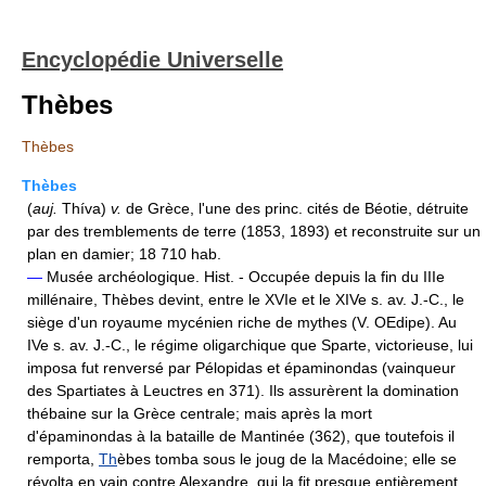
Encyclopédie Universelle
Thèbes
Thèbes
Thèbes
(
auj.
Thíva)
v.
de Grèce, l'une des princ. cités de Béotie, détruite
par des tremblements de terre (1853, 1893) et reconstruite sur un
plan en damier; 18 710 hab.
—
Musée archéologique. Hist. - Occupée depuis la fin du IIIe
millénaire, Thèbes devint, entre le XVIe et le XIVe s. av. J.-C., le
siège d'un royaume mycénien riche de mythes (V. OEdipe). Au
IVe s. av. J.-C., le régime oligarchique que Sparte, victorieuse, lui
imposa fut renversé par Pélopidas et épaminondas (vainqueur
des Spartiates à Leuctres en 371). Ils assurèrent la domination
thébaine sur la Grèce centrale; mais après la mort
d'épaminondas à la bataille de Mantinée (362), que toutefois il
remporta,
Th
èbes tomba sous le joug de la Macédoine; elle se
révolta en vain contre Alexandre, qui la fit presque entièrement