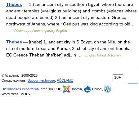
Thebes
— 1.) an ancient city in southern Egypt, where there are
ancient ↑temples (=religious buildings) and ↑tombs (=places where
dead people are buried) 2.) an ancient city in eastern Greece,
northwest of Athens, where ↑Oedipus was king according to old…
…
Dictionary of contemporary English
Thebes
— [thēbz] 1. ancient city in S Egypt, on the Nile, on the
site of modern Luxor and Karnak 2. chief city of ancient Boeotia,
EC Greece Theban [thē′bən] adj., n …
English World dictionary
© Academic, 2000-2026
18+
Contactez-nous:
Support technique
,
RÉCLAME
Dictionnaires exportation
, créé sur PHP,
Joomla,
Drupal,
WordPress, MODx.