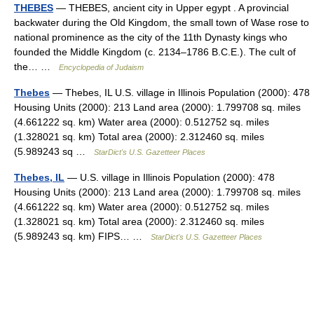
THEBES
— THEBES, ancient city in Upper egypt . A provincial
backwater during the Old Kingdom, the small town of Wase rose to
national prominence as the city of the 11th Dynasty kings who
founded the Middle Kingdom (c. 2134–1786 B.C.E.). The cult of
the… …
Encyclopedia of Judaism
Thebes
— Thebes, IL U.S. village in Illinois Population (2000): 478
Housing Units (2000): 213 Land area (2000): 1.799708 sq. miles
(4.661222 sq. km) Water area (2000): 0.512752 sq. miles
(1.328021 sq. km) Total area (2000): 2.312460 sq. miles
(5.989243 sq …
StarDict's U.S. Gazetteer Places
Thebes, IL
— U.S. village in Illinois Population (2000): 478
Housing Units (2000): 213 Land area (2000): 1.799708 sq. miles
(4.661222 sq. km) Water area (2000): 0.512752 sq. miles
(1.328021 sq. km) Total area (2000): 2.312460 sq. miles
(5.989243 sq. km) FIPS… …
StarDict's U.S. Gazetteer Places