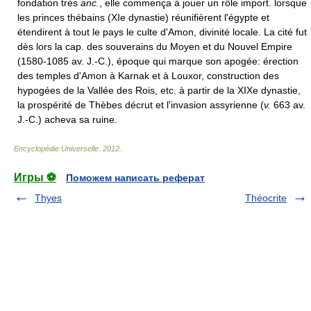
fondation très
anc.
, elle commença à jouer un rôle import. lorsque
les princes thébains (XIe dynastie) réunifièrent l'égypte et
étendirent à tout le pays le culte d'Amon, divinité locale. La cité fut
dès lors la cap. des souverains du Moyen et du Nouvel Empire
(1580-1085 av. J.-C.), époque qui marque son apogée: érection
des temples d'Amon à Karnak et à Louxor, construction des
hypogées de la Vallée des Rois, etc. à partir de la XIXe dynastie,
la prospérité de Thèbes décrut et l'invasion assyrienne (
v.
663 av.
J.-C.) acheva sa ruine.
Encyclopédie Universelle
.
2012
.
Игры ⚽
Поможем написать реферат
Thyes
Théocrite